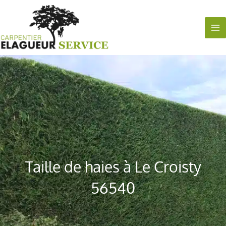
Aller
au
contenu
Taille de haies à Le Croisty
56540