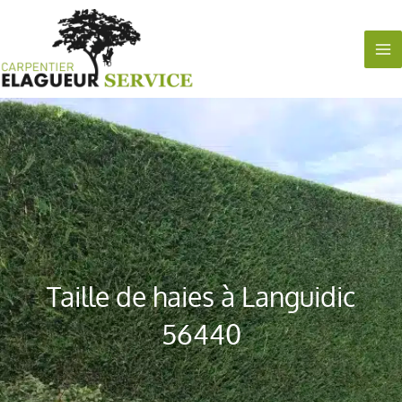
Aller
au
contenu
Taille de haies à Languidic
56440