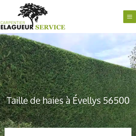
Aller
au
contenu
Taille de haies à Évellys 56500