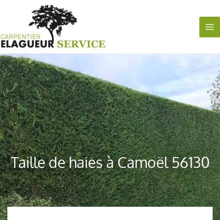
Aller
au
contenu
Taille de haies à Camoël 56130