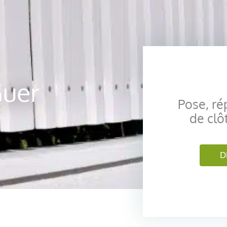
Guer
Pose, ré
de clô
D