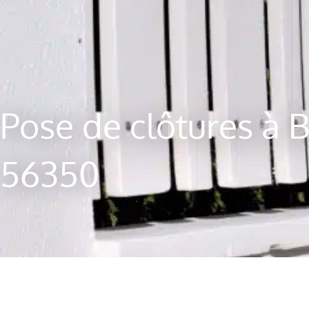
Pose de clôtures à
56350