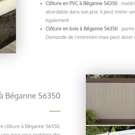
Clôture en PVC à Béganne 56350
: matér
abordable dans son prix. Il peut imiter u
également.
Clôture en bois à Béganne 56350
: parmi
Demande de l’entretien mais peut durer d
re à Béganne 56350
otre clôture à Béganne 56350,
r une pour vous protéger des