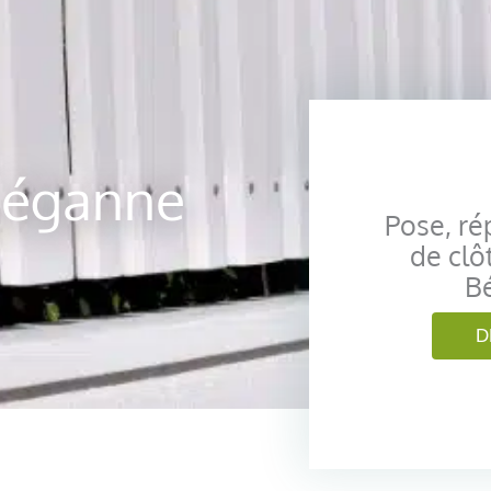
 Béganne
Pose, ré
de clô
B
D