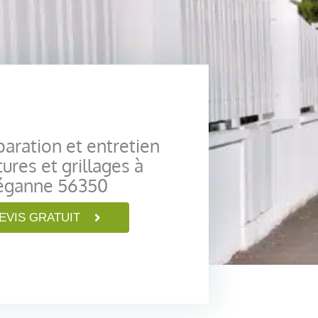
paration et entretien
tures et grillages à
éganne 56350
EVIS GRATUIT