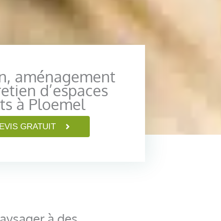
on, aménagement
retien d’espaces
ts à Ploemel
EVIS GRATUIT
paysager à des