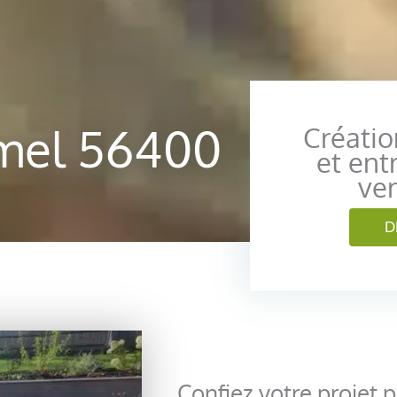
emel 56400
Créati
et ent
ver
D
Confiez votre projet 