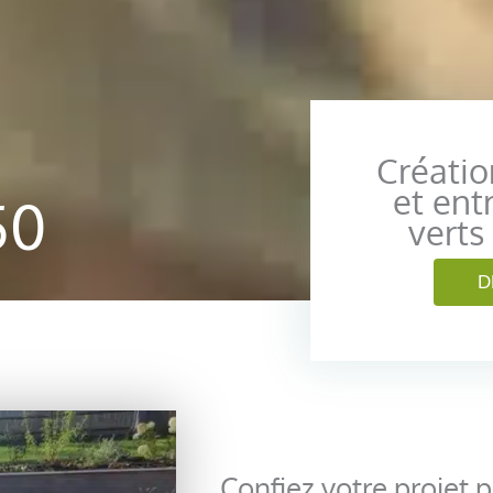
Créati
et ent
50
verts
D
Confiez votre projet 