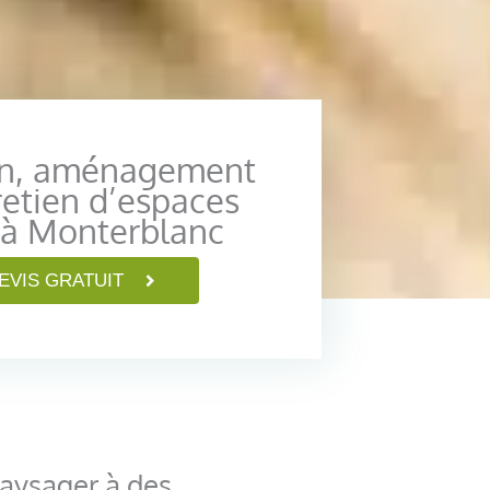
on, aménagement
retien d’espaces
 à Monterblanc
EVIS GRATUIT
paysager à des