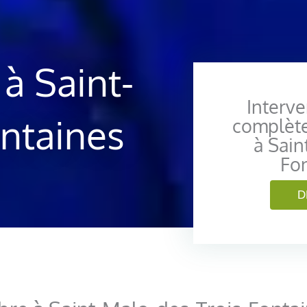
à Saint-
Interve
ntaines
complèt
à Sain
Fo
D