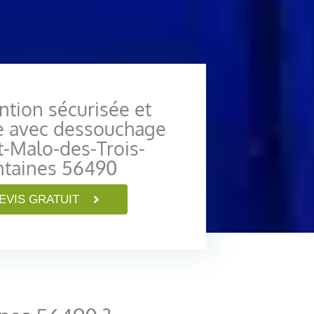
ntion sécurisée et
e avec dessouchage
t-Malo-des-Trois-
ntaines 56490
EVIS GRATUIT